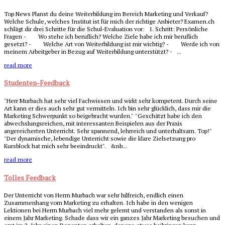
Top News Planst du deine Weiterbildung im Bereich Marketing und Verkauf?
Welche Schule, welches Institut ist für mich der richtige Anbieter? Examen.ch
schlägt dir drei Schritte für die Schul-Evaluation vor: 1. Schritt: Persönliche
Fragen - Wo stehe ich beruflich? Welche Ziele habe ich mir beruflich
gesetzt? - Welche Art von Weiterbildung ist mir wichtig? - Werde ich von
meinem Arbeitgeber in Bezug auf Weiterbildung unterstützt? - ...
read more
Studenten-Feedback
"Herr Murbach hat sehr viel Fachwissen und wirkt sehr kompetent. Durch seine
Art kann er dies auch sehr gut vermitteln. Ich bin sehr glücklich, dass mir die
Marketing Schwerpunkt so beigebracht wurden." "Geschätzt habe ich den
abwechslungsreichen, mit interessanten Beispielen aus der Praxis
angereicherten Unterricht. Sehr spannend, lehrreich und unterhaltsam. Top!"
"Der dynamische, lebendige Unterricht sowie die klare Zielsetzung pro
Kursblock hat mich sehr beeindruckt". &nb...
read more
Tolles Feedback
Der Unterricht von Herrn Murbach war sehr hilfreich, endlich einen
Zusammenhang vom Marketing zu erhalten. Ich habe in den wenigen
Lektionen bei Herrn Murbach viel mehr gelernt und verstanden als sonst in
einem Jahr Marketing. Schade dass wir ein ganzes Jahr Marketing besuchen und