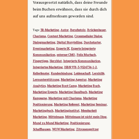
Vorausgesetzt natürlich, dass deine Freunde
beim Buchen erwähnen, dass sie durch dich
auf uns aufmerksam geworden sind.
3R-Marketing
Autor
Berufsstolz
Brückenbauer
Tags:
,
,
,
,
Charisma
Content Marketing
Crossmedialer Dialog
,
,
,
Dialogmarketing
Digital Storytelling
Durchstarter
,
,
,
Eventmarketing
Experte IK
Experte Integrierte
,
,
Kommunikation
externer CMO
Felix Murbach
,
,
,
Fingertipps
Herzblut
Integrierte Kommunikation
,
,
,
Integriertes Marketing
ISBN 978-3-9524734-1-2
,
,
Kellerfenster
Kundenbindung
Leidenschaft
Lernhilfe
,
,
,
,
Lernunterstützung
Marketing Agentur
Marketing
,
,
Analytics
Marketing Boot Camp
Marketing Buch
,
,
,
Marketing Experte
Marketing Handbuch
Marketing
,
,
Kampagne
Marketing mit Charisma
Marketing
,
,
Positionierung
Marketing Referent
Marketing Seminar
,
,
,
Marketingbuch
Marketinginstitut
Messbarkeit
,
,
Marketing
Mittelmass
Mittelmass ist nicht mein Ding
,
,
,
Mund zu Mund Marketing
Positionierung
,
,
Schaffhausen
WOW Marketing
Zitronenspritzer
,
,